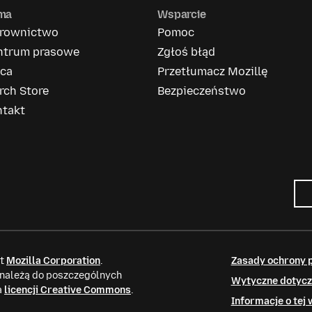
rma
Wsparcie
erownictwo
Pomoc
ntrum prasowe
Zgłoś błąd
aca
Przetłumacz Mozillę
rch Store
Bezpieczeństwo
ntakt
it
Mozilla Corporation
.
Zasady ochrony 
 należą do poszczególnych
Wytyczne dotycz
a
licencji Creative Commons
.
Informacje o tej 