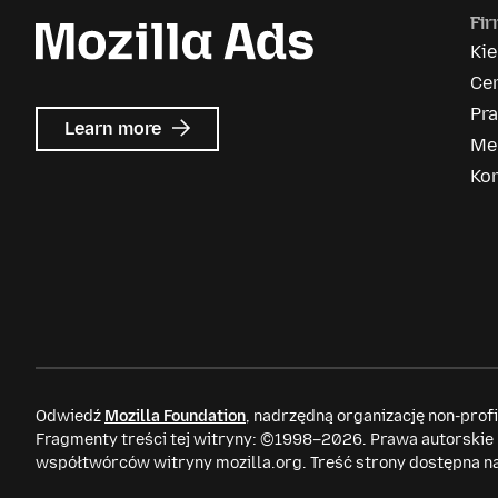
Fi
Ki
Ce
Pr
about
Learn more
Me
Mozilla
Ads
Ko
Odwiedź
Mozilla Foundation
, nadrzędną organizację non-prof
Fragmenty treści tej witryny: ©1998–2026. Prawa autorskie
współtwórców witryny mozilla.org. Treść strony dostępna n