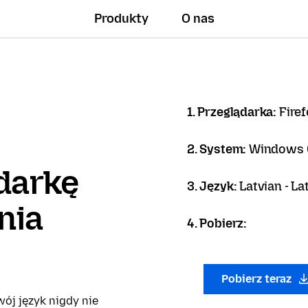
Produkty
O nas
1. Przeglądarka:
Firef
2. System:
Windows 6
darkę
3. Język:
Latvian - La
nia
4. Pobierz:
Pobierz teraz
ój język nigdy nie