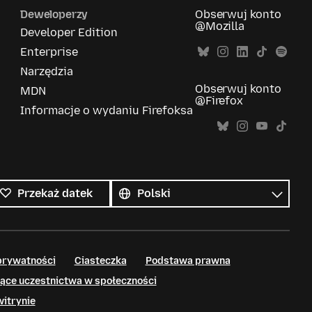
Deweloperzy
Obserwuj konto
@Mozilla
Developer Edition
Enterprise
Narzędzia
Obserwuj konto
MDN
@Firefox
Informacje o wydaniu Firefoksa
Wszystkie
języki
Język
Przekaż datek
prywatności
Ciasteczka
Podstawa prawna
ące uczestnictwa w społeczności
witrynie