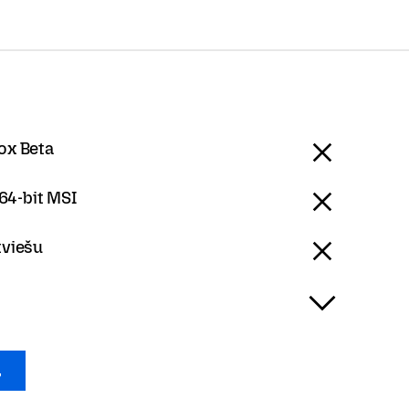
ox Beta
4-bit MSI
tviešu