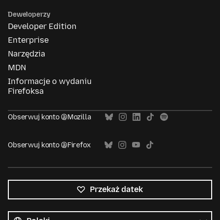
Deweloperzy
Developer Edition
Enterprise
Narzędzia
MDN
Informacje o wydaniu
Firefoksa
Obserwuj konto @Mozilla
Obserwuj konto @Firefox
Przekaż datek
Wszystkie
języki
Język