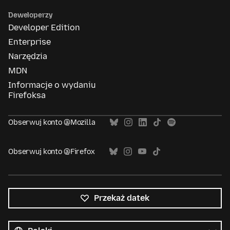
Deweloperzy
Developer Edition
Enterprise
Narzędzia
MDN
Informacje o wydaniu
Firefoksa
Obserwuj konto @Mozilla
Obserwuj konto @Firefox
Przekaż datek
Wszystkie
języki
Język