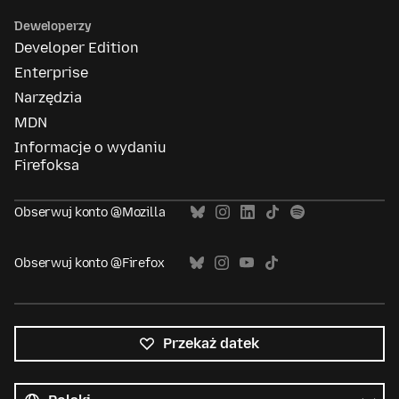
Deweloperzy
Developer Edition
Enterprise
Narzędzia
MDN
Informacje o wydaniu
Firefoksa
Obserwuj konto @Mozilla
Obserwuj konto @Firefox
Przekaż datek
Wszystkie
języki
Język