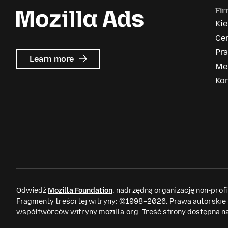
Fi
Ki
Ce
Pr
about
Learn more
Me
Mozilla
Ads
Ko
Odwiedź
Mozilla Foundation
, nadrzędną organizację non-prof
Fragmenty treści tej witryny: ©1998–2026. Prawa autorskie
współtwórców witryny mozilla.org. Treść strony dostępna n