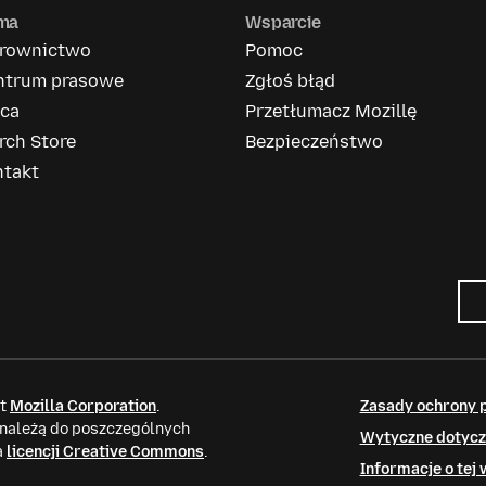
rma
Wsparcie
erownictwo
Pomoc
ntrum prasowe
Zgłoś błąd
aca
Przetłumacz Mozillę
rch Store
Bezpieczeństwo
ntakt
it
Mozilla Corporation
.
Zasady ochrony 
 należą do poszczególnych
Wytyczne dotycz
a
licencji Creative Commons
.
Informacje o tej 