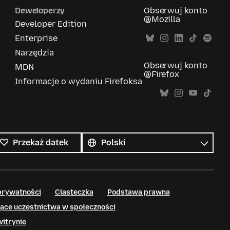
Deweloperzy
Obserwuj konto
@Mozilla
Developer Edition
Enterprise
Narzędzia
Obserwuj konto
MDN
@Firefox
Informacje o wydaniu Firefoksa
Wszystkie
języki
Język
Przekaż datek
prywatności
Ciasteczka
Podstawa prawna
ące uczestnictwa w społeczności
witrynie