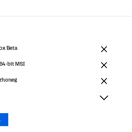
ox Beta
4-bit MSI
ezhoneg