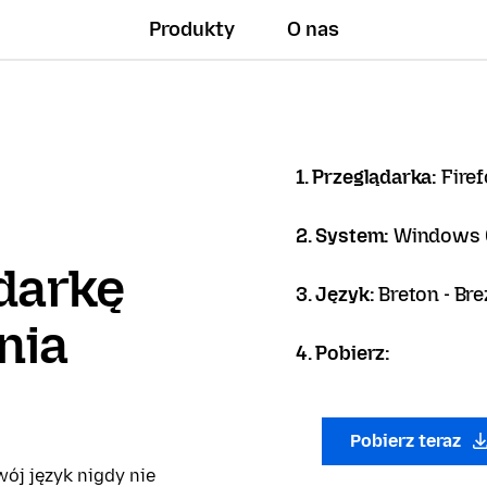
Produkty
O nas
1. Przeglądarka:
Firef
2. System:
Windows 6
darkę
3. Język:
Breton - Br
nia
4. Pobierz:
Pobierz teraz
ój język nigdy nie