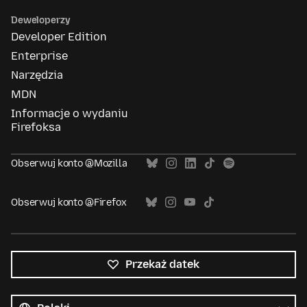
Deweloperzy
Developer Edition
Enterprise
Narzędzia
MDN
Informacje o wydaniu
Firefoksa
Obserwuj konto @Mozilla
Obserwuj konto @Firefox
Przekaż datek
Wszystkie
języki
Język