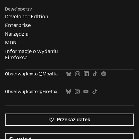
Deweloperzy
Developer Edition
Enterprise
Narzędzia
MDN
Informacje o wydaniu
Firefoksa
Obserwuj konto @Mozilla
Obserwuj konto @Firefox
Przekaż datek
Wszystkie
języki
Język