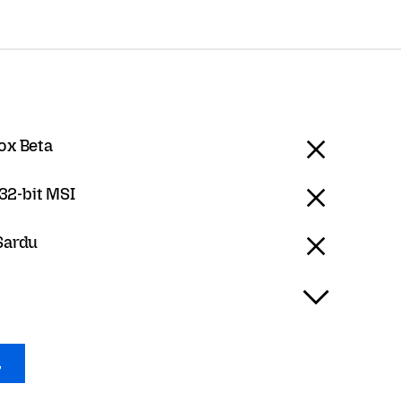
ox Beta
2-bit MSI
 Sardu