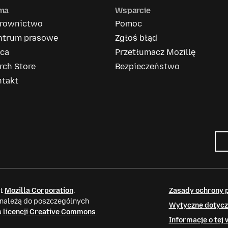
rma
Wsparcie
erownictwo
Pomoc
ntrum prasowe
Zgłoś błąd
aca
Przetłumacz Mozillę
rch Store
Bezpieczeństwo
ntakt
it
Mozilla Corporation
.
Zasady ochrony 
 należą do poszczególnych
Wytyczne dotycz
a
licencji Creative Commons
.
Informacje o tej 