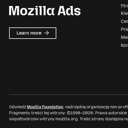
Fi
Ki
Ce
Pr
about
Learn more
Me
Mozilla
Ads
Ko
Odwiedź
Mozilla Foundation
, nadrzędną organizację non-prof
Fragmenty treści tej witryny: ©1998–2026. Prawa autorskie
współtwórców witryny mozilla.org. Treść strony dostępna n