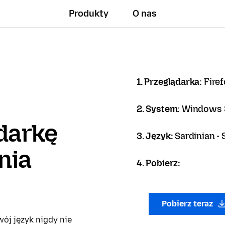
Produkty
O nas
1. Przeglądarka:
Firef
2. System:
Windows 3
darkę
3. Język:
Sardinian -
nia
4. Pobierz:
Pobierz teraz
ój język nigdy nie