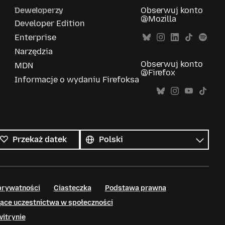
Deweloperzy
Obserwuj konto
@Mozilla
Developer Edition
Enterprise
Narzędzia
Obserwuj konto
MDN
@Firefox
Informacje o wydaniu Firefoksa
Wszystkie
języki
Język
Przekaż datek
prywatności
Ciasteczka
Podstawa prawna
ące uczestnictwa w społeczności
witrynie