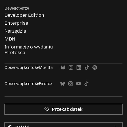
Deweloperzy
Developer Edition
Enterprise
Narzędzia
MDN
Informacje o wydaniu
Firefoksa
Obserwuj konto @Mozilla
Obserwuj konto @Firefox
Przekaż datek
Wszystkie
języki
Język