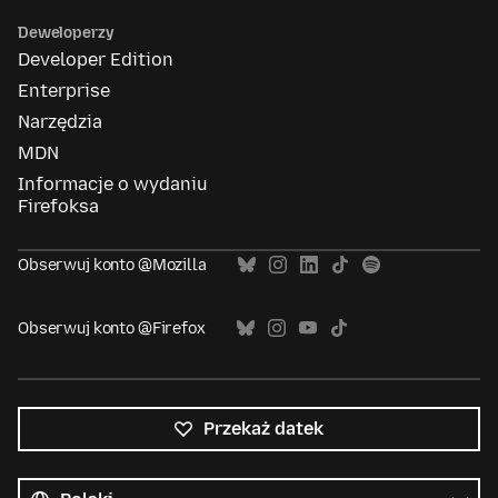
Deweloperzy
Developer Edition
Enterprise
Narzędzia
MDN
Informacje o wydaniu
Firefoksa
Obserwuj konto @Mozilla
Obserwuj konto @Firefox
Przekaż datek
Wszystkie
języki
Język