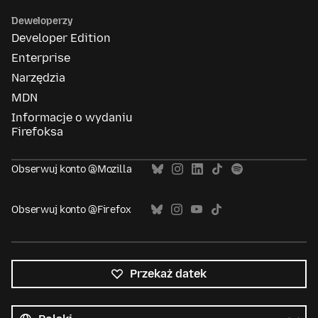
Deweloperzy
Developer Edition
Enterprise
Narzędzia
MDN
Informacje o wydaniu
Firefoksa
Obserwuj konto @Mozilla
Obserwuj konto @Firefox
Przekaż datek
Wszystkie
języki
Język