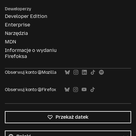
Deweloperzy
Developer Edition
Enterprise
Narzędzia
MDN
Informacje o wydaniu
Firefoksa
Obserwuj konto @Mozilla
Obserwuj konto @Firefox
Przekaż datek
Wszystkie
języki
Język