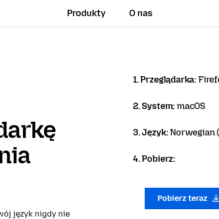
Produkty
O nas
1. Przeglądarka:
Firef
2. System:
macOS
darkę
3. Język:
Norwegian (
nia
4. Pobierz:
Pobierz teraz
ój język nigdy nie