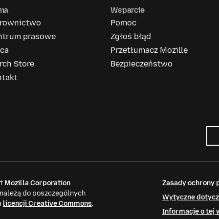
rma
Wsparcie
erownictwo
Pomoc
ntrum prasowe
Zgłoś błąd
aca
Przetłumacz Mozillę
rch Store
Bezpieczeństwo
ntakt
it
Mozilla Corporation
.
Zasady ochrony 
 należą do poszczególnych
Wytyczne dotycz
a
licencji Creative Commons
.
Informacje o tej 