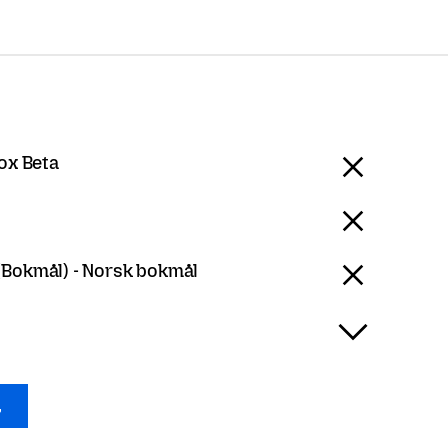
ox Beta
Bokmål) - Norsk bokmål