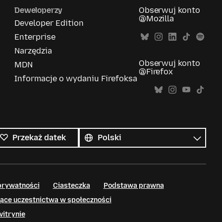
Deweloperzy
Obserwuj konto
@Mozilla
Developer Edition
Enterprise
Narzędzia
Obserwuj konto
MDN
@Firefox
Informacje o wydaniu Firefoksa
Wszystkie
języki
Język
Przekaż datek
prywatności
Ciasteczka
Podstawa prawna
ące uczestnictwa w społeczności
witrynie