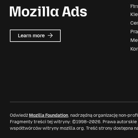
Fi
Ki
Ce
Pr
about
Learn more
Me
Mozilla
Ads
Ko
Odwiedź
Mozilla Foundation
, nadrzędną organizację non-prof
Fragmenty treści tej witryny: ©1998–2026. Prawa autorskie
współtwórców witryny mozilla.org. Treść strony dostępna n