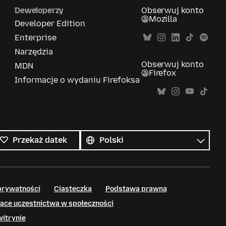
Deweloperzy
Obserwuj konto
@Mozilla
Developer Edition
Enterprise
Narzędzia
Obserwuj konto
MDN
@Firefox
Informacje o wydaniu Firefoksa
Wszystkie
języki
Język
Przekaż datek
prywatności
Ciasteczka
Podstawa prawna
ące uczestnictwa w społeczności
witrynie