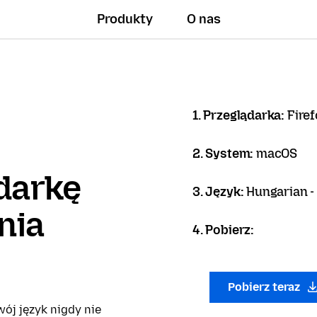
Produkty
O nas
1. Przeglądarka:
Firef
2. System:
macOS
darkę
3. Język:
Hungarian -
nia
4. Pobierz:
Pobierz teraz
ój język nigdy nie