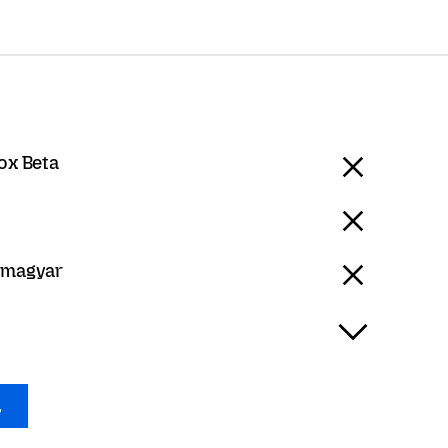
ox Beta
 magyar