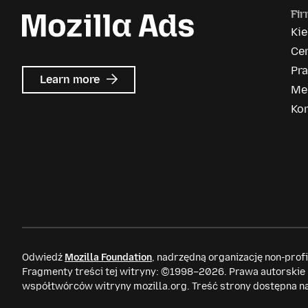
Fi
Ki
Ce
Pr
about
Learn more
Me
Mozilla
Ads
Ko
Odwiedź
Mozilla Foundation
, nadrzędną organizację non-prof
Fragmenty treści tej witryny: ©1998–2026. Prawa autorskie
współtwórców witryny mozilla.org. Treść strony dostępna n