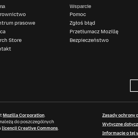
rma
Wsparcie
erownictwo
Pomoc
ntrum prasowe
Zgłoś błąd
aca
Przetłumacz Mozillę
rch Store
Bezpieczeństwo
ntakt
it
Mozilla Corporation
.
Zasady ochrony 
 należą do poszczególnych
Wytyczne dotycz
a
licencji Creative Commons
.
Informacje o tej 