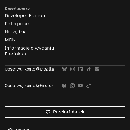
Deweloperzy
Developer Edition
Enterprise
Narzędzia
MDN
Informacje o wydaniu
Firefoksa
Obserwuj konto @Mozilla
Obserwuj konto @Firefox
Przekaż datek
Wszystkie
języki
Język