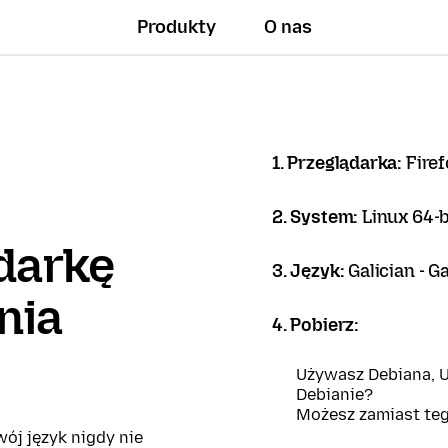
Produkty
O nas
1. Przeglądarka:
Firef
2. System:
Linux 64-b
darkę
3. Język:
Galician - G
nia
4. Pobierz:
Używasz Debiana, U
Debianie?
Możesz zamiast te
ój język nigdy nie