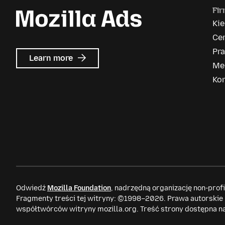
Fi
Ki
Ce
Pr
about
Learn more
Me
Mozilla
Ads
Ko
Odwiedź
Mozilla Foundation
, nadrzędną organizację non-prof
Fragmenty treści tej witryny: ©1998–2026. Prawa autorskie
współtwórców witryny mozilla.org. Treść strony dostępna n