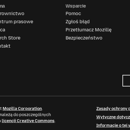
rma
Wsparcie
erownictwo
Pomoc
ntrum prasowe
Zgłoś błąd
aca
Przetłumacz Mozillę
rch Store
Bezpieczeństwo
ntakt
it
Mozilla Corporation
.
Zasady ochrony 
 należą do poszczególnych
Wytyczne dotycz
a
licencji Creative Commons
.
Informacje o tej 