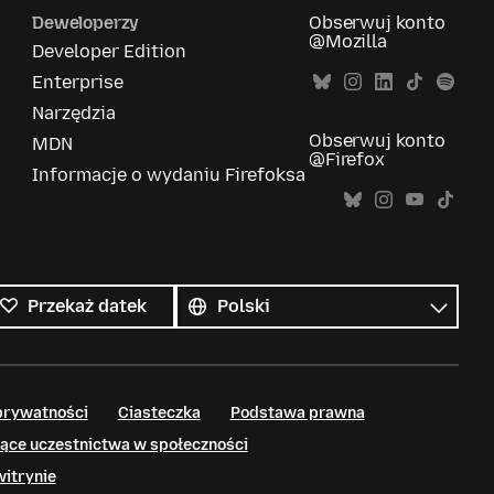
Deweloperzy
Obserwuj konto
@Mozilla
Developer Edition
Enterprise
Narzędzia
Obserwuj konto
MDN
@Firefox
Informacje o wydaniu Firefoksa
Wszystkie
języki
Język
Przekaż datek
prywatności
Ciasteczka
Podstawa prawna
ące uczestnictwa w społeczności
witrynie