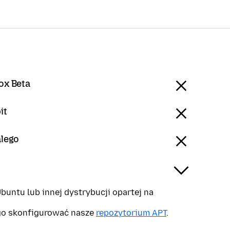
ox Beta
it
alego
buntu lub innej dystrybucji opartej na
go skonfigurować nasze
repozytorium APT
.