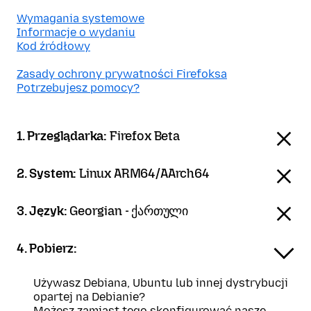
Wymagania systemowe
Informacje o wydaniu
Kod źródłowy
Zasady ochrony prywatności Firefoksa
Potrzebujesz pomocy?
1. Przeglądarka:
Firefox Beta
2. System:
Linux ARM64/AArch64
3. Język:
Georgian - ქართული
4. Pobierz:
Używasz Debiana, Ubuntu lub innej dystrybucji
opartej na Debianie?
Możesz zamiast tego skonfigurować nasze