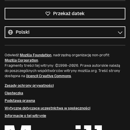
Przekaż datek
Wszystkie
języki
Język
Odwiedź
Mozilla Foundation
, nadrzędną organizację non-profit
Mozilla Corporation
.
Fragmenty treści tej witryny: ©1998–2026. Prawa autorskie należą
do poszczególnych współtwórców witryny mozilla.org. Treść strony
dostępna na
licencji Creative Commons
.
Zasady ochrony prywatności
Ciasteczka
Podstawa prawna
Wytyczne dotyczące uczestnictwa w społeczności
Informacje o tej witrynie