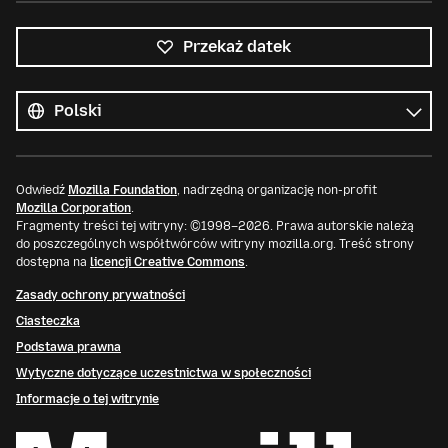
Przekaż datek
Wszystkie
języki
Język
Odwiedź
Mozilla Foundation
, nadrzędną organizację non-profit
Mozilla Corporation
.
Fragmenty treści tej witryny: ©1998–2026. Prawa autorskie należą
do poszczególnych współtwórców witryny mozilla.org. Treść strony
dostępna na
licencji Creative Commons
.
Zasady ochrony prywatności
Ciasteczka
Podstawa prawna
Wytyczne dotyczące uczestnictwa w społeczności
Informacje o tej witrynie