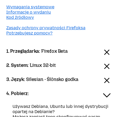
Wymagania systemowe
Informacje o wydaniu
Kod źródłowy
Zasady ochrony prywatności Firefoksa
Potrzebujesz pomocy?
1. Przeglądarka:
Firefox Beta
2. System:
Linux 32-bit
3. Język:
Silesian - Ślōnsko godka
4. Pobierz:
Używasz Debiana, Ubuntu lub innej dystrybucji
opartej na Debianie?
Możesz zamiast tego skonfigurować nasze