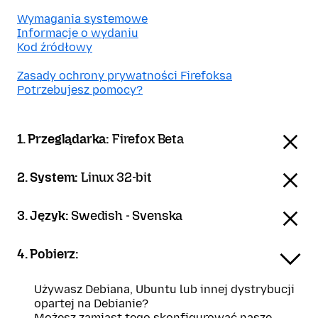
Wymagania systemowe
Informacje o wydaniu
Kod źródłowy
Zasady ochrony prywatności Firefoksa
Potrzebujesz pomocy?
1. Przeglądarka:
Firefox Beta
2. System:
Linux 32-bit
3. Język:
Swedish - Svenska
4. Pobierz:
Używasz Debiana, Ubuntu lub innej dystrybucji
opartej na Debianie?
Możesz zamiast tego skonfigurować nasze