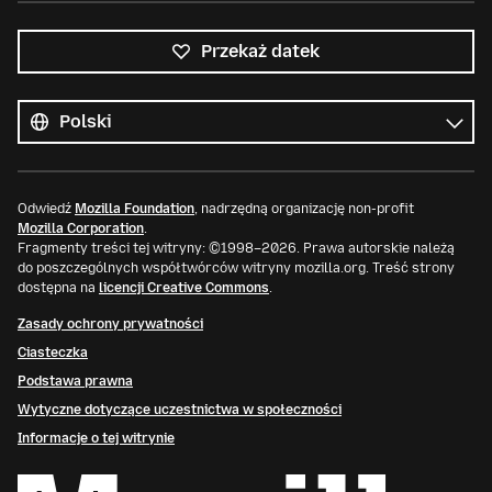
Przekaż datek
Wszystkie
języki
Język
Odwiedź
Mozilla Foundation
, nadrzędną organizację non-profit
Mozilla Corporation
.
Fragmenty treści tej witryny: ©1998–2026. Prawa autorskie należą
do poszczególnych współtwórców witryny mozilla.org. Treść strony
dostępna na
licencji Creative Commons
.
Zasady ochrony prywatności
Ciasteczka
Podstawa prawna
Wytyczne dotyczące uczestnictwa w społeczności
Informacje o tej witrynie