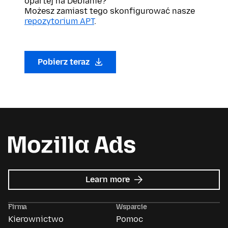
opartej na Debianie?
Możesz zamiast tego skonfigurować nasze
repozytorium APT
.
Pobierz teraz
about
Learn more
Mozilla
Ads
Firma
Wsparcie
Kierownictwo
Pomoc