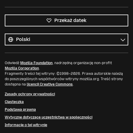
Przekaż datek
Wszystkie
języki
Język
Odwiedź
Mozilla Foundation
, nadrzędną organizację non-profit
Mozilla Corporation
.
Fragmenty treści tej witryny: ©1998–2026. Prawa autorskie należą
do poszczególnych współtwórców witryny mozilla.org. Treść strony
dostępna na
licencji Creative Commons
.
Zasady ochrony prywatności
Ciasteczka
Podstawa prawna
Wytyczne dotyczące uczestnictwa w społeczności
Informacje o tej witrynie