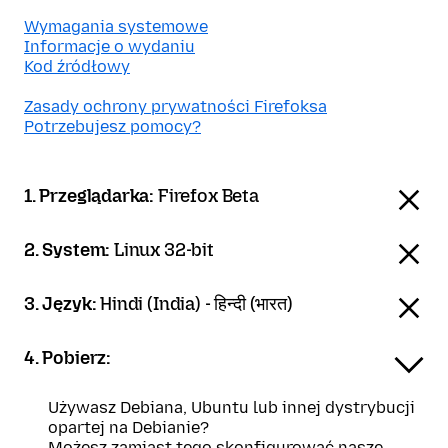
Wymagania systemowe
Informacje o wydaniu
Kod źródłowy
Zasady ochrony prywatności Firefoksa
Potrzebujesz pomocy?
1. Przeglądarka:
Firefox Beta
2. System:
Linux 32-bit
3. Język:
Hindi (India) - हिन्दी (भारत)
4. Pobierz:
Używasz Debiana, Ubuntu lub innej dystrybucji
opartej na Debianie?
Możesz zamiast tego skonfigurować nasze