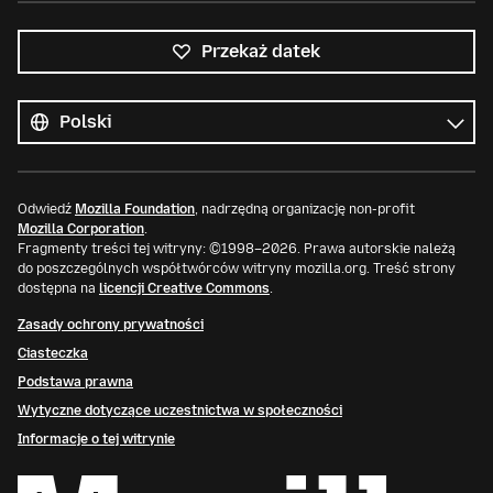
Przekaż datek
Wszystkie
języki
Język
Odwiedź
Mozilla Foundation
, nadrzędną organizację non-profit
Mozilla Corporation
.
Fragmenty treści tej witryny: ©1998–2026. Prawa autorskie należą
do poszczególnych współtwórców witryny mozilla.org. Treść strony
dostępna na
licencji Creative Commons
.
Zasady ochrony prywatności
Ciasteczka
Podstawa prawna
Wytyczne dotyczące uczestnictwa w społeczności
Informacje o tej witrynie