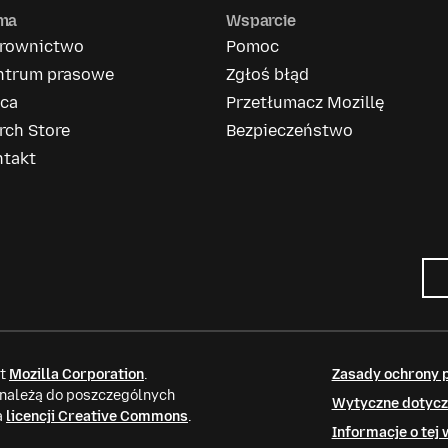
rma
Wsparcie
erownictwo
Pomoc
ntrum prasowe
Zgłoś błąd
aca
Przetłumacz Mozillę
rch Store
Bezpieczeństwo
ntakt
it
Mozilla Corporation
.
Zasady ochrony 
 należą do poszczególnych
Wytyczne dotycz
a
licencji Creative Commons
.
Informacje o tej 