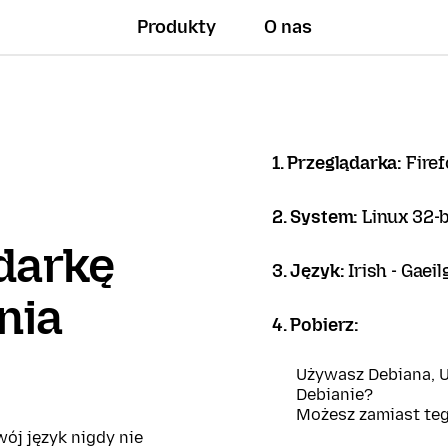
Produkty
O nas
1. Przeglądarka:
Firef
2. System:
Linux 32-b
darkę
3. Język:
Irish - Gaeil
nia
4. Pobierz:
Używasz Debiana, U
Debianie?
Możesz zamiast te
ój język nigdy nie