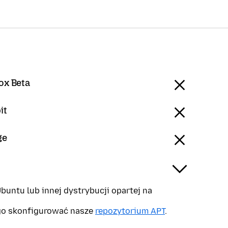
ox Beta
it
ge
buntu lub innej dystrybucji opartej na
go skonfigurować nasze
repozytorium APT
.