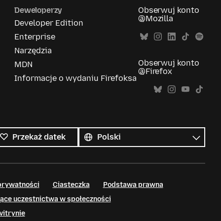
Deweloperzy
Obserwuj konto
@Mozilla
Developer Edition
Enterprise
Narzędzia
Obserwuj konto
MDN
@Firefox
Informacje o wydaniu Firefoksa
Wszystkie
języki
Język
Przekaż datek
prywatności
Ciasteczka
Podstawa prawna
ące uczestnictwa w społeczności
witrynie