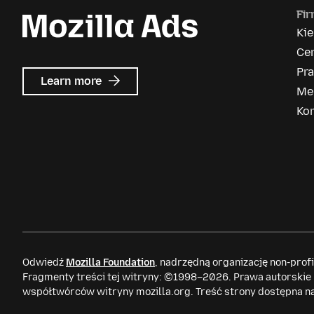
Fi
Ki
Ce
Pr
about
Learn more
Me
Mozilla
Ads
Ko
Odwiedź
Mozilla Foundation
, nadrzędną organizację non-prof
Fragmenty treści tej witryny: ©1998–2026. Prawa autorskie
współtwórców witryny mozilla.org. Treść strony dostępna n