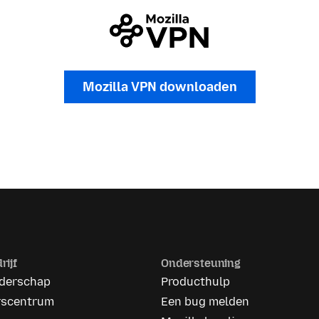
Mozilla VPN downloaden
rijf
Ondersteuning
iderschap
Producthulp
rscentrum
Een bug melden