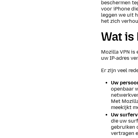
beschermen teg
voor iPhone die
leggen we uit h
het zich verhou
Wat is
Mozilla VPN is 
uw IP-adres ve
Er zijn veel re
Uw persoon
openbaar wi
netwerkver
Met Mozill
meekijkt me
Uw surferv
die uw sur
gebruiken 
vertragen 