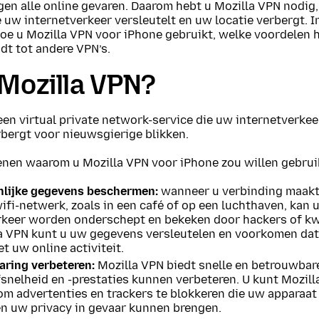
en alle online gevaren. Daarom hebt u Mozilla VPN nodig,
 uw internetverkeer versleutelt en uw locatie verbergt. In
oe u Mozilla VPN voor iPhone gebruikt, welke voordelen h
dt tot andere VPN’s.
 Mozilla VPN?
een virtual private network-service die uw internetverkee
rbergt voor nieuwsgierige blikken.
denen waarom u Mozilla VPN voor iPhone zou willen gebrui
lijke gegevens beschermen:
wanneer u verbinding maakt
fi-netwerk, zoals in een café of op een luchthaven, kan 
keer worden onderschept en bekeken door hackers of k
a VPN kunt u uw gegevens versleutelen en voorkomen da
t uw online activiteit.
aring verbeteren:
Mozilla VPN biedt snelle en betrouwbar
fsnelheid en -prestaties kunnen verbeteren. U kunt Mozil
om advertenties en trackers te blokkeren die uw apparaa
en uw privacy in gevaar kunnen brengen.