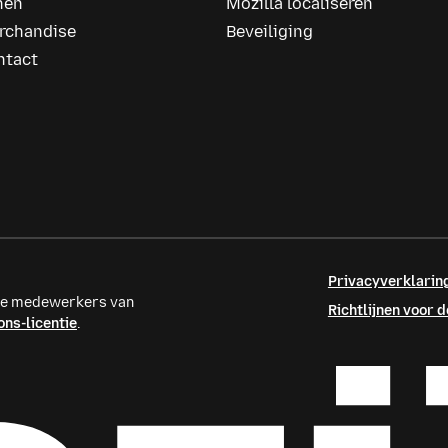
nen
Mozilla localiseren
rchandise
Beveiliging
ntact
Privacyverklarin
ele medewerkers van
Richtlijnen voor
ns-licentie
.