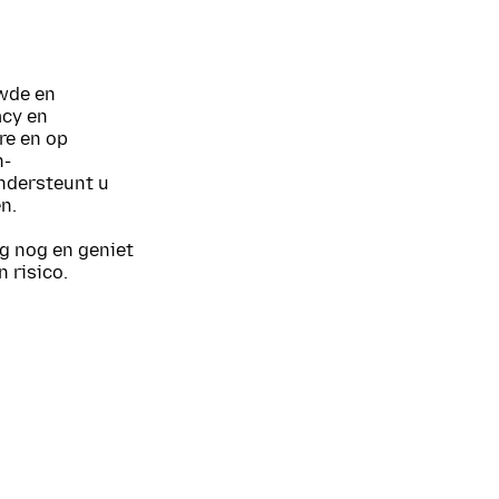
uwde en
acy en
ire en op
n-
ondersteunt u
n.
g nog en geniet
 risico.