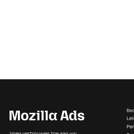
Bed
Le
Pe
Voeg vertrouwen toe aan uw