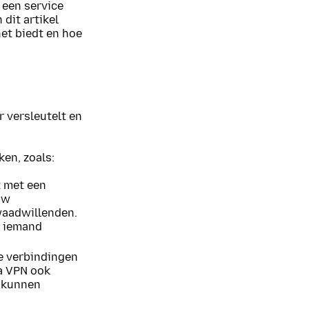
 een service
 dit artikel
et biedt en hoe
r versleutelt en
ken, zoals:
 met een
uw
waadwillenden.
t iemand
e verbindingen
la VPN ook
t kunnen