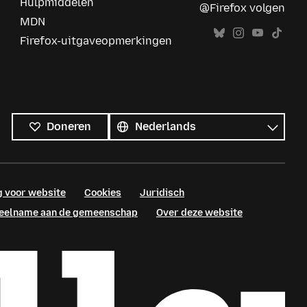
Hulpmiddelen
@Firefox volgen
MDN
Firefox-uitgaveopmerkingen
Alle
talen
Taal
Doneren
g voor website
Cookies
Juridisch
 deelname aan de gemeenschap
Over deze website