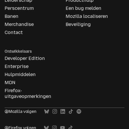
Leiderschap
Producthulp
Perscentrum
Een bug melden
Banen
Mozilla localiseren
Merchandise
Beveiliging
Contact
Ontwikkelaars
Developer Edition
Enterprise
Hulpmiddelen
MDN
Firefox-
uitgaveopmerkingen
@Mozilla volgen
@Firefox volgen