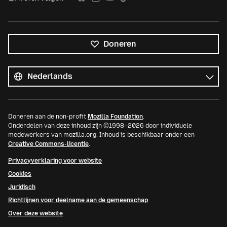
Doneren
Alle
talen
Taal
Doneren aan de non-profit
Mozilla Foundation
.
Onderdelen van deze inhoud zijn ©1998–2026 door individuele
medewerkers van mozilla.org. Inhoud is beschikbaar onder een
Creative Commons-licentie
.
Privacyverklaring voor website
Cookies
Juridisch
Richtlijnen voor deelname aan de gemeenschap
Over deze website