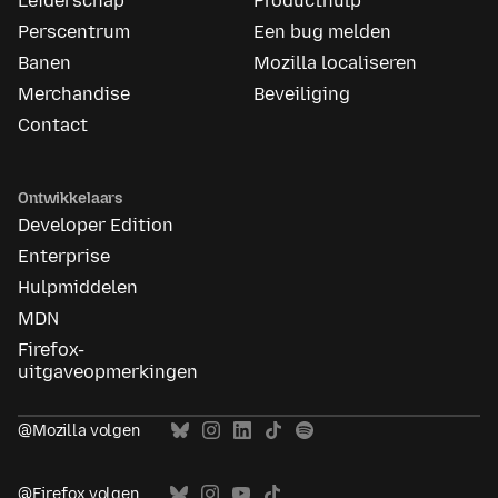
Leiderschap
Producthulp
Perscentrum
Een bug melden
Banen
Mozilla localiseren
Merchandise
Beveiliging
Contact
Ontwikkelaars
Developer Edition
Enterprise
Hulpmiddelen
MDN
Firefox-
uitgaveopmerkingen
@Mozilla volgen
@Firefox volgen