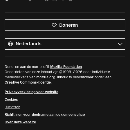
Doneren
Alle
talen
Taal
Doneren aan de non-profit
Mozilla Foundation
.
Onderdelen van deze inhoud zijn ©1998–2026 door individuele
medewerkers van mozilla.org. Inhoud is beschikbaar onder een
Creative Commons-licentie
.
Privacyverklaring voor website
Cookies
Juridisch
Richtlijnen voor deelname aan de gemeenschap
Over deze website