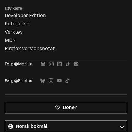
Utviklere
Developer Edition
Enterprise
Verktøy
MDN
Firefox versjonsnotat
Følg @Mozilla
Følg @Firefox
Doner
Alle
språk
Språk