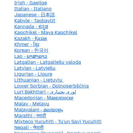
Irish - Gaeilge
Italian - Italiano
Japanese - 日本語
Kabyle - Taqbaylit
Kannada - ಕನ್ನಡ
Kaqchikel - Maya Kaqchikel
Kazakh - Қазақ
Khmer - ខ្មែរ
Korean - 한국어
Lao - ພາສາລາວ
Latgalian - Latgaliešu valoda
Latvian - Latviešu
Ligurian - Ligure
Lithuanian - Lietuvių
Lower Sorbian - Dolnoserbšćina
Luri Bakhtiari - لوری بختیاری
Macedonian - Македонски
Malay - Melayu
Malayalam - മലയാളം
Marathi - मराठी
Mixteco Yucuhiti - Tu'un Savi Yucuhiti
Nepali - नेपाली