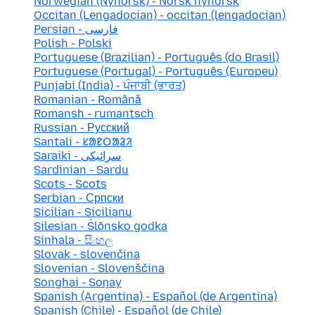
Norwegian (Nynorsk) - Norsk nynorsk
Occitan (Lengadocian) - occitan (lengadocian)
Persian - فارسی
Polish - Polski
Portuguese (Brazilian) - Português (do Brasil)
Portuguese (Portugal) - Português (Europeu)
Punjabi (India) - ਪੰਜਾਬੀ (ਭਾਰਤ)
Romanian - Română
Romansh - rumantsch
Russian - Русский
Santali - ᱥᱟᱱᱛᱟᱲᱤ
Saraiki - سرائیکی
Sardinian - Sardu
Scots - Scots
Serbian - Српски
Sicilian - Sicilianu
Silesian - Ślōnsko godka
Sinhala - සිංහල
Slovak - slovenčina
Slovenian - Slovenščina
Songhai - Soŋay
Spanish (Argentina) - Español (de Argentina)
Spanish (Chile) - Español (de Chile)