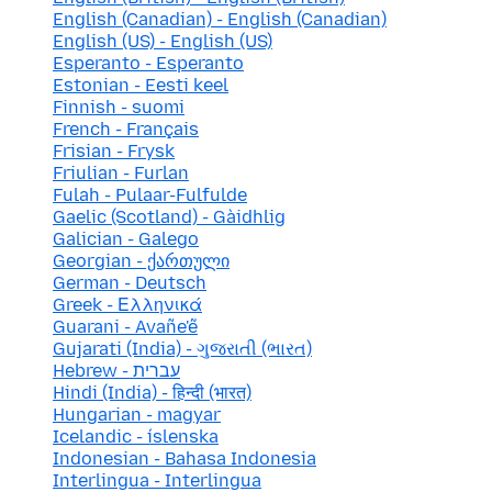
English (Canadian) - English (Canadian)
English (US) - English (US)
Esperanto - Esperanto
Estonian - Eesti keel
Finnish - suomi
French - Français
Frisian - Frysk
Friulian - Furlan
Fulah - Pulaar-Fulfulde
Gaelic (Scotland) - Gàidhlig
Galician - Galego
Georgian - ქართული
German - Deutsch
Greek - Ελληνικά
Guarani - Avañe'ẽ
Gujarati (India) - ગુજરાતી (ભારત)
Hebrew - עברית
Hindi (India) - हिन्दी (भारत)
Hungarian - magyar
Icelandic - íslenska
Indonesian - Bahasa Indonesia
Interlingua - Interlingua