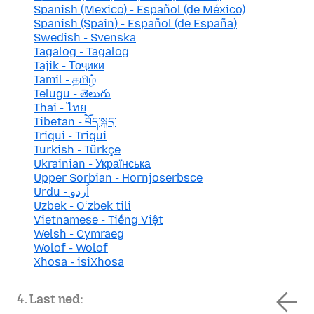
Spanish (Mexico) - Español (de México)
Spanish (Spain) - Español (de España)
Swedish - Svenska
Tagalog - Tagalog
Tajik - Тоҷикӣ
Tamil - தமிழ்
Telugu - తెలుగు
Thai - ไทย
Tibetan - བོད་སྐད་
Triqui - Triqui
Turkish - Türkçe
Ukrainian - Українська
Upper Sorbian - Hornjoserbsce
Urdu - اُردو
Uzbek - Oʻzbek tili
Vietnamese - Tiếng Việt
Welsh - Cymraeg
Wolof - Wolof
Xhosa - isiXhosa
4. Last ned: