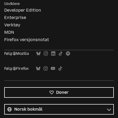
Utviklere
Developer Edition
Enterprise
Verktøy
MDN
Firefox versjonsnotat
Følg @Mozilla
Følg @Firefox
Doner
Alle
språk
Språk