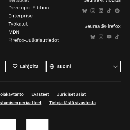
Kehittäjät
Seuraa @Mozilla
Developer Edition
Enterprise
Työkalut
Seuraa @Firefox
MDN
Firefox-Julkaisutiedot
Kaikki
kielet
Kieli
Lahjoita
uojakäytäntö
Evästeet
Juridiset asiat
istumisen periaatteet
Tietoja tästä sivustosta