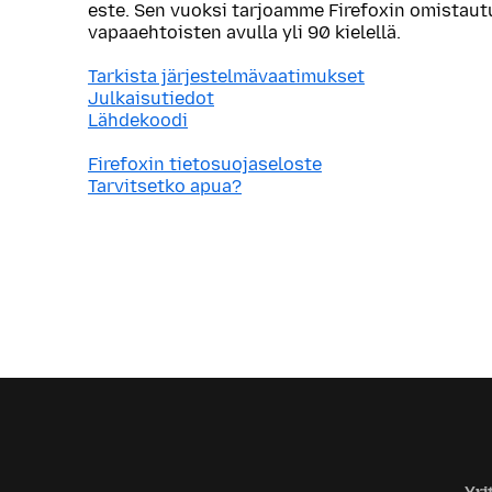
este. Sen vuoksi tarjoamme Firefoxin omistau
vapaaehtoisten avulla yli 90 kielellä.
Tarkista järjestelmävaatimukset
Julkaisutiedot
Lähdekoodi
Firefoxin tietosuojaseloste
Tarvitsetko apua?