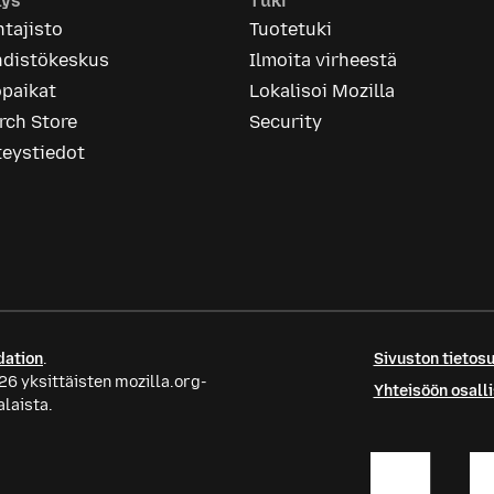
tys
Tuki
tajisto
Tuotetuki
hdistökeskus
Ilmoita virheestä
öpaikat
Lokalisoi Mozilla
rch Store
Security
teystiedot
dation
.
Sivuston tietos
26 yksittäisten mozilla.org-
Yhteisöön osall
alaista.