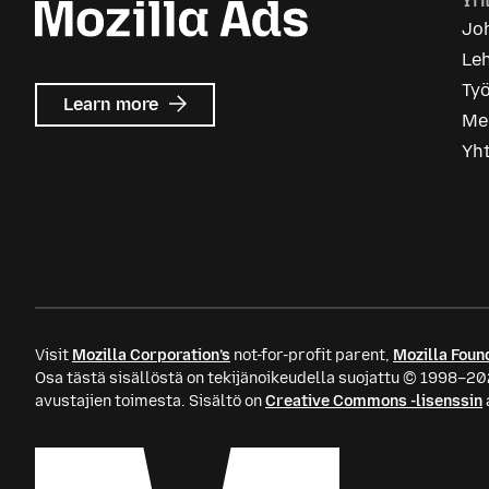
Yri
Joh
Le
Ty
about
Learn more
Me
Mozilla
Ads
Yh
Visit
Mozilla Corporation’s
not-for-profit parent,
Mozilla Foun
Osa tästä sisällöstä on tekijänoikeudella suojattu © 1998–20
avustajien toimesta. Sisältö on
Creative Commons -lisenssin