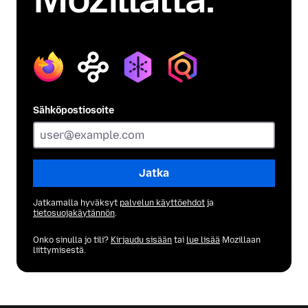
Firefox
Mozilla
Relay
Monitor
VPN
Sähköpostiosoite
Jatka
Jatkamalla hyväksyt
palvelun käyttöehdot
ja
tietosuojakäytännön
.
Onko sinulla jo tili?
Kirjaudu sisään
tai
lue lisää
Mozillaan
liittymisestä.