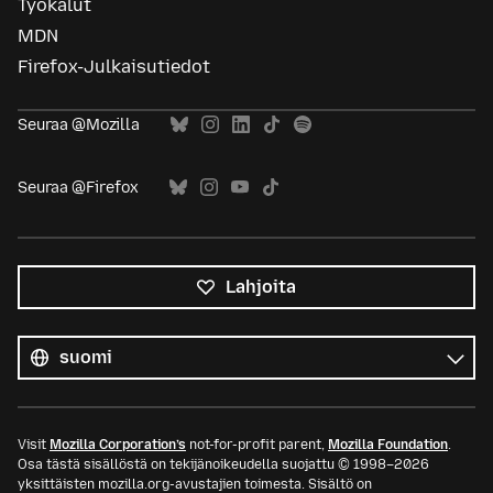
Työkalut
MDN
Firefox-Julkaisutiedot
Seuraa @Mozilla
Seuraa @Firefox
Lahjoita
Kaikki
kielet
Kieli
Visit
Mozilla Corporation’s
not-for-profit parent,
Mozilla Foundation
.
Osa tästä sisällöstä on tekijänoikeudella suojattu © 1998–2026
yksittäisten mozilla.org-avustajien toimesta. Sisältö on