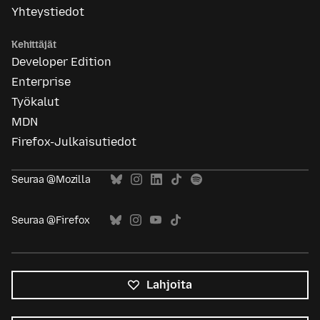
Yhteystiedot
Kehittäjät
Developer Edition
Enterprise
Työkalut
MDN
Firefox-Julkaisutiedot
Seuraa @Mozilla
Seuraa @Firefox
Lahjoita
Kaikki
kielet