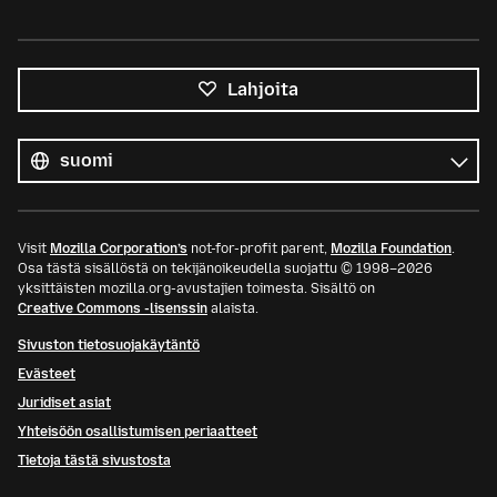
Lahjoita
Kaikki
kielet
Kieli
Visit
Mozilla Corporation’s
not-for-profit parent,
Mozilla Foundation
.
Osa tästä sisällöstä on tekijänoikeudella suojattu © 1998–2026
yksittäisten mozilla.org-avustajien toimesta. Sisältö on
Creative Commons -lisenssin
alaista.
Sivuston tietosuojakäytäntö
Evästeet
Juridiset asiat
Yhteisöön osallistumisen periaatteet
Tietoja tästä sivustosta