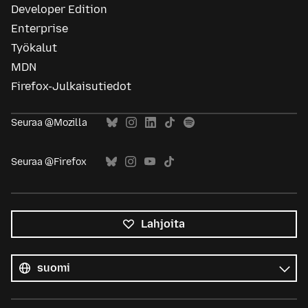
Developer Edition
Enterprise
Työkalut
MDN
Firefox-Julkaisutiedot
Seuraa @Mozilla
Seuraa @Firefox
Lahjoita
Kaikki
kielet
Kieli