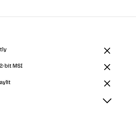
tly
-bit MSI
aylit