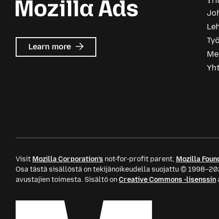
Yri
Joh
Le
Ty
about
Learn more
Me
Mozilla
Ads
Yh
Visit
Mozilla Corporation’s
not-for-profit parent,
Mozilla Foun
Osa tästä sisällöstä on tekijänoikeudella suojattu © 1998–20
avustajien toimesta. Sisältö on
Creative Commons -lisenssin