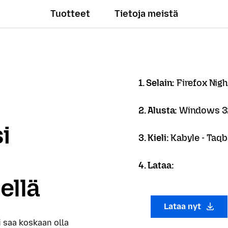
Tuotteet
Tietoja meistä
1. Selain:
Firefox Nigh
2. Alusta:
Windows 32
i
3. Kieli:
Kabyle - Taqb
4. Lataa:
ellä
Lataa nyt
i saa koskaan olla