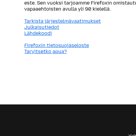
este. Sen vuoksi tarjoamme Firefoxin omistau
vapaaehtoisten avulla yli 90 kielellä.
Tarkista järjestelmävaatimukset
Julkaisutiedot
Lähdekoodi
Firefoxin tietosuojaseloste
Tarvitsetko apua?