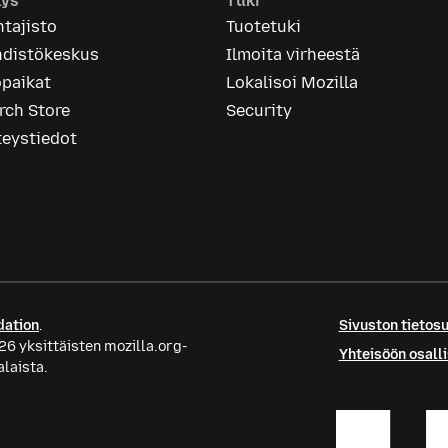
tys
Tuki
tajisto
Tuotetuki
hdistökeskus
Ilmoita virheestä
öpaikat
Lokalisoi Mozilla
rch Store
Security
teystiedot
dation
.
Sivuston tietos
26 yksittäisten mozilla.org-
Yhteisöön osall
alaista.