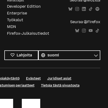
Kehittäjät
Seuraa @Mozilla
Developer Edition
Enterprise
Työkalut
Seuraa @Firefox
MDN
Firefox-Julkaisutiedot
Kaikki
kielet
Kieli
Lahjoita
uojakäytäntö
Evästeet
Juridiset asiat
istumisen periaatteet
Tietoja tästä sivustosta