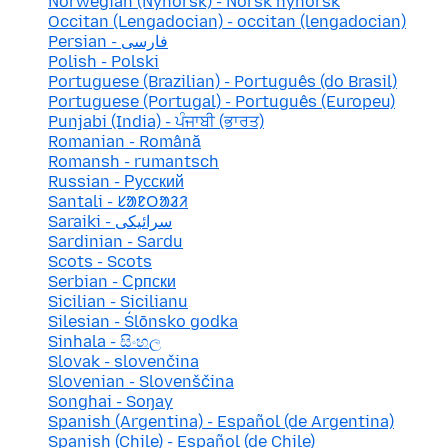
Norwegian (Nynorsk) - Norsk nynorsk
Occitan (Lengadocian) - occitan (lengadocian)
Persian - فارسی
Polish - Polski
Portuguese (Brazilian) - Português (do Brasil)
Portuguese (Portugal) - Português (Europeu)
Punjabi (India) - ਪੰਜਾਬੀ (ਭਾਰਤ)
Romanian - Română
Romansh - rumantsch
Russian - Русский
Santali - ᱥᱟᱱᱛᱟᱲᱤ
Saraiki - سرائیکی
Sardinian - Sardu
Scots - Scots
Serbian - Српски
Sicilian - Sicilianu
Silesian - Ślōnsko godka
Sinhala - සිංහල
Slovak - slovenčina
Slovenian - Slovenščina
Songhai - Soŋay
Spanish (Argentina) - Español (de Argentina)
Spanish (Chile) - Español (de Chile)