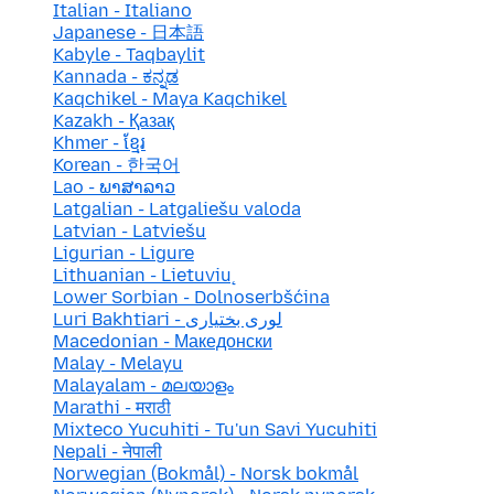
Italian - Italiano
Japanese - 日本語
Kabyle - Taqbaylit
Kannada - ಕನ್ನಡ
Kaqchikel - Maya Kaqchikel
Kazakh - Қазақ
Khmer - ខ្មែរ
Korean - 한국어
Lao - ພາສາລາວ
Latgalian - Latgaliešu valoda
Latvian - Latviešu
Ligurian - Ligure
Lithuanian - Lietuvių
Lower Sorbian - Dolnoserbšćina
Luri Bakhtiari - لوری بختیاری
Macedonian - Македонски
Malay - Melayu
Malayalam - മലയാളം
Marathi - मराठी
Mixteco Yucuhiti - Tu'un Savi Yucuhiti
Nepali - नेपाली
Norwegian (Bokmål) - Norsk bokmål