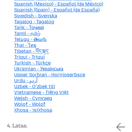
Spanish (Mexico) - Español (de México)
Spanish (Spain) - Español (de España)
Swedish - Svenska
Tagalog - Tagalog
Tajik - Тоҷикӣ
Tamil - தமிழ்
Telugu - తెలుగు
Thai - ไทย
Tibetan - བོད་སྐད་
Triqui - Triqui
Turkish - Türkçe
Ukrainian - Українська
Upper Sorbian - Hornjoserbsce
Urdu - اُردو
Uzbek - Oʻzbek tili
Vietnamese - Tiếng Việt
Welsh - Cymraeg
Wolof - Wolof
Xhosa - isiXhosa
4. Lataa: