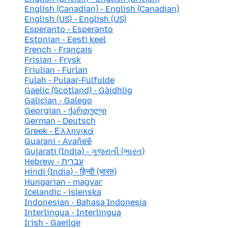
English (Canadian) - English (Canadian)
English (US) - English (US)
Esperanto - Esperanto
Estonian - Eesti keel
French - Français
Frisian - Frysk
Friulian - Furlan
Fulah - Pulaar-Fulfulde
Gaelic (Scotland) - Gàidhlig
Galician - Galego
Georgian - ქართული
German - Deutsch
Greek - Ελληνικά
Guarani - Avañe'ẽ
Gujarati (India) - ગુજરાતી (ભારત)
Hebrew - עברית
Hindi (India) - हिन्दी (भारत)
Hungarian - magyar
Icelandic - íslenska
Indonesian - Bahasa Indonesia
Interlingua - Interlingua
Irish - Gaeilge