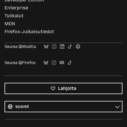
Enterprise
Työkalut
MDN
Firefox-Julkaisutiedot
Seuraa @Mozilla
Seuraa @Firefox
Lahjoita
Kaikki
kielet
Kieli