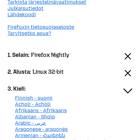
Tarkista järjestelmävaatimukset
Julkaisutiedot
Lähdekoodi
Firefoxin tietosuojaseloste
Tarvitsetko apua?
1. Selain:
Firefox Nightly
2. Alusta:
Linux 32-bit
3. Kieli:
Finnish - suomi
Acholi - Acholi
Afrikaans - Afrikaans
Albanian - Shqip
Arabic - عربي
Aragonese - aragonés
Armenian - Հայերեն