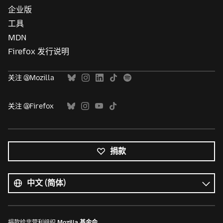
企业版
工具
MDN
Firefox 发行说明
关注 @Mozilla
关注 @Firefox
捐款
所
有
语
语
言
言
捐款给非营利组织
Mozilla 基金会
。