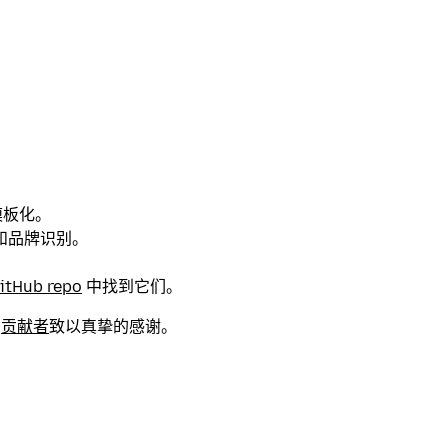
模板化。
和品牌识别。
。
itHub repo
中找到它们。
a
贡献者
致以真挚的感谢。