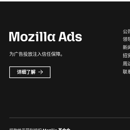
公
领
新
为广告投放注入信任保障。
招
周
Mozilla
联
详细了解
广
告