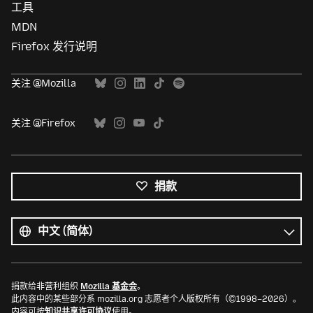
工具
MDN
Firefox 发行说明
关注 @Mozilla
关注 @Firefox
捐款
所
有
语
语
言
言
捐款给非营利组织
Mozilla 基金会
。
此内容中的某些部分系 mozilla.org 志愿者个人版权所有（©1998–2026）。
内容可按
知识共享许可协议
使用。