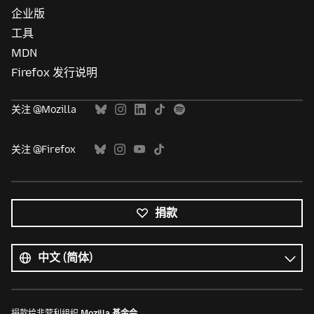
企业版
工具
MDN
Firefox 发行说明
关注 @Mozilla
关注 @Firefox
捐款
所
有
语
语
言
言
捐款给非营利组织
Mozilla 基金会
。