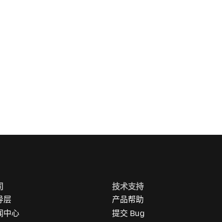
司
技术支持
导层
产品帮助
闻中心
提交 Bug