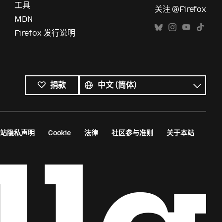
工具
关注 @Firefox
MDN
Firefox 发行说明
所
有
语
捐款
语
言
言
站隐私声明
Cookie
法律
社区参与准则
关于本站