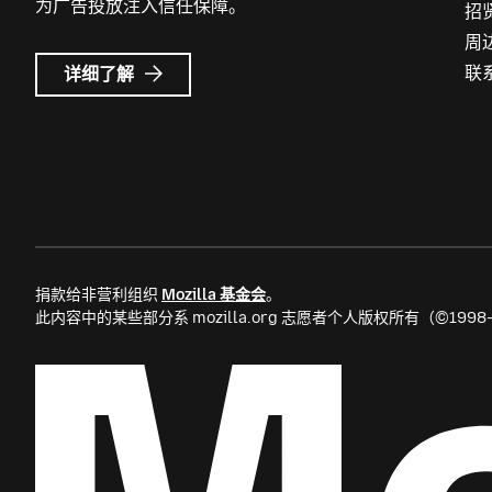
为广告投放注入信任保障。
招
周
Mozilla
联
详细了解
广
告
捐款给非营利组织
Mozilla 基金会
。
此内容中的某些部分系 mozilla.org 志愿者个人版权所有（©199