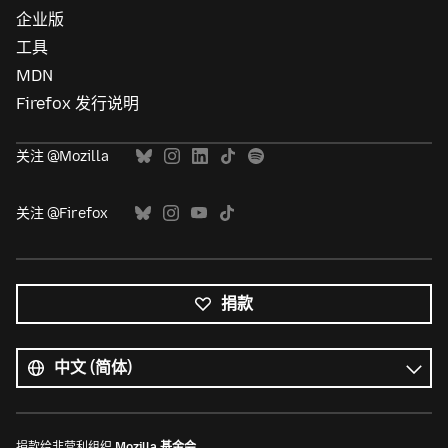
企业版
工具
MDN
Firefox 发行说明
关注 @Mozilla
关注 @Firefox
捐款
所
有
语
语
言
言
捐款给非营利组织
Mozilla 基金会
。