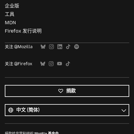
企业版
工具
MDN
Firefox 发行说明
关注 @Mozilla
关注 @Firefox
捐款
所
有
语
语
言
言
捐款给非营利组织
Mozilla 基金会
。