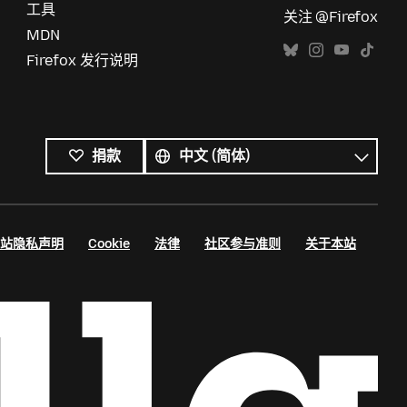
工具
关注 @Firefox
MDN
Firefox 发行说明
所
有
语
捐款
语
言
言
站隐私声明
Cookie
法律
社区参与准则
关于本站