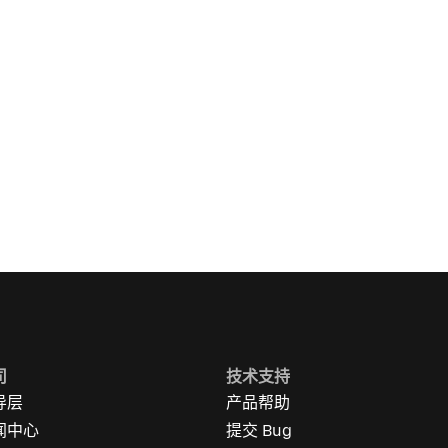
司
技术支持
导层
产品帮助
闻中心
提交 Bug