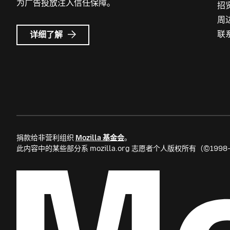
为广告投放注入信任保障。
招
周
Mozilla
联
详细了解
广
告
捐款给非营利组织
Mozilla 基金会
。
此内容中的某些部分系 mozilla.org 志愿者个人版权所有（©199