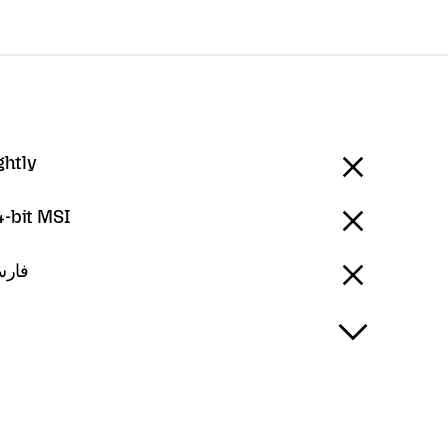
ghtly
-bit MSI
n - فارسی