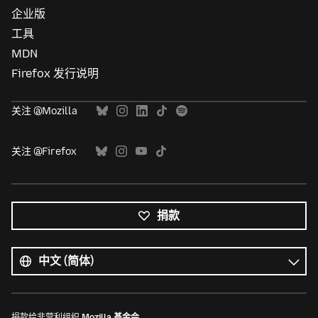
企业版
工具
MDN
Firefox 发行说明
关注 @Mozilla
关注 @Firefox
捐款
所
有
语
语
言
言
捐款给非营利组织
Mozilla 基金会
。