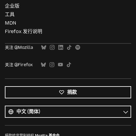
企业版
工具
MDN
Firefox 发行说明
关注 @Mozilla
关注 @Firefox
捐款
所
有
语
语
言
言
捐款给非营利组织
Mozilla 基金会
。