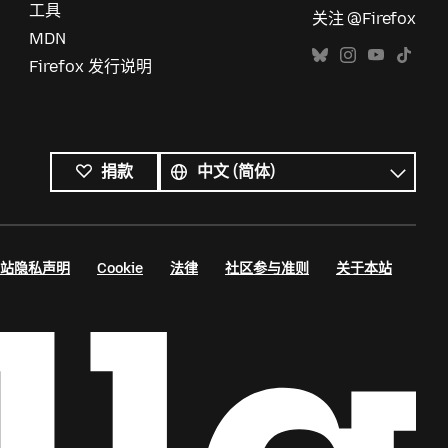
工具
关注 @Firefox
MDN
Firefox 发行说明
所
有
语
捐款
语
言
言
站隐私声明
Cookie
法律
社区参与准则
关于本站