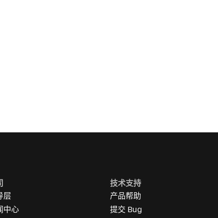
司
技术支持
导层
产品帮助
闻中心
提交 Bug