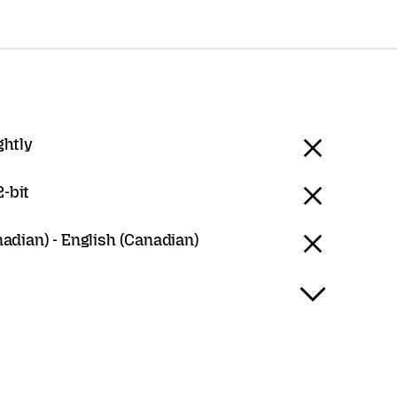
ghtly
-bit
adian) - English (Canadian)