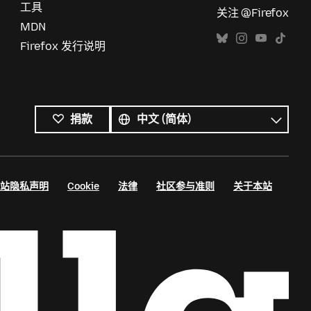
工具
关注 @Firefox
MDN
Firefox 发行说明
所
有
语
捐款
语
言
言
站隐私声明
Cookie
法律
社区参与准则
关于本站