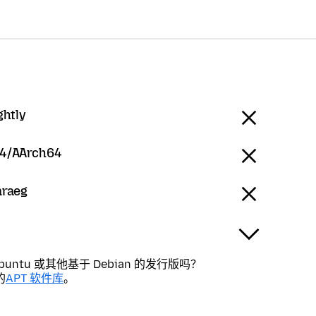
ghtly
4/AArch64
mraeg
buntu 或其他基于 Debian 的发行版吗？
的
APT 软件库
。