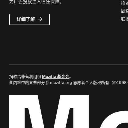
为广告投放注入信任保障。
招
周
Mozilla
联
详细了解
广
告
捐款给非营利组织
Mozilla 基金会
。
此内容中的某些部分系 mozilla.org 志愿者个人版权所有（©199