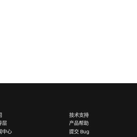
司
技术支持
导层
产品帮助
闻中心
提交 Bug