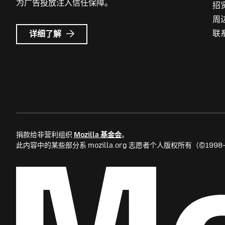
为广告投放注入信任保障。
招
周
Mozilla
联
详细了解
广
告
捐款给非营利组织
Mozilla 基金会
。
此内容中的某些部分系 mozilla.org 志愿者个人版权所有（©199