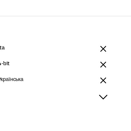
ta
-bit
Українська