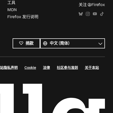
工具
关注 @Firefox
MDN
Firefox 发行说明
所
有
语
捐款
语
言
言
站隐私声明
Cookie
法律
社区参与准则
关于本站