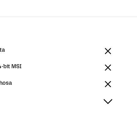
ta
-bit MSI
Xhosa