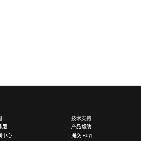
司
技术支持
导层
产品帮助
闻中心
提交 Bug