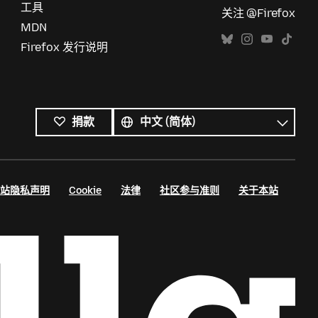
工具
关注 @Firefox
MDN
Firefox 发行说明
所
有
语
捐款
语
言
言
站隐私声明
Cookie
法律
社区参与准则
关于本站