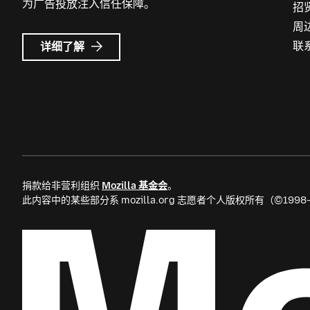
为广告投放注入信任保障。
招
周
Mozilla
联
详细了解
广
告
捐款给非营利组织
Mozilla 基金会
。
此内容中的某些部分系 mozilla.org 志愿者个人版权所有（©199