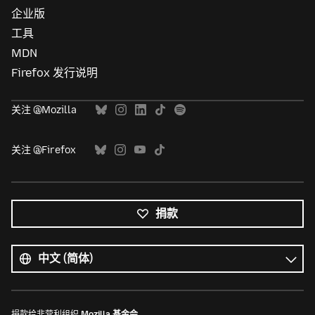
企业版
工具
MDN
Firefox 发行说明
关注 @Mozilla
关注 @Firefox
捐款
所
有
语
语
言
言
捐款给非营利组织
Mozilla 基金会
。