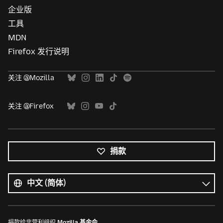
企业版
工具
MDN
Firefox 发行说明
关注 @Mozilla
关注 @Firefox
捐款
所
有
语
语
言
言
捐款给非营利组织
Mozilla 基金会
。